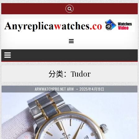
分类：Tudor
ARWWATCHPRO.NET ARW
2025年4月19日