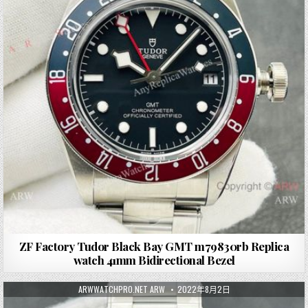
ZF Factory Tudor Black Bay GMT m79830rb Replica
watch 41mm Bidirectional Bezel
ARWWATCHPRO.NET ARW
2022年8月2日