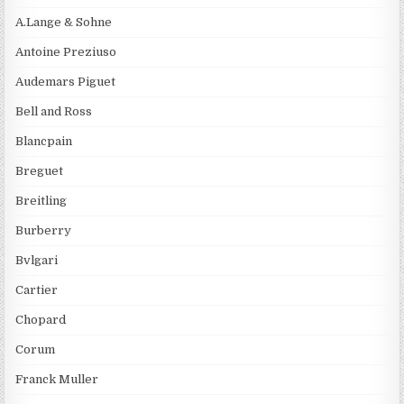
A.Lange & Sohne
Antoine Preziuso
Audemars Piguet
Bell and Ross
Blancpain
Breguet
Breitling
Burberry
Bvlgari
Cartier
Chopard
Corum
Franck Muller