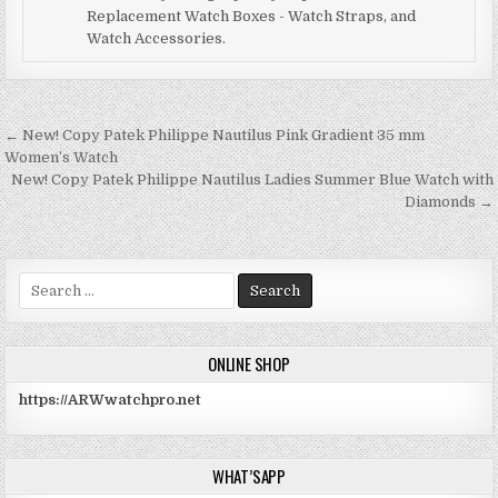
b
Replacement Watch Boxes - Watch Straps, and
r
st
dI
t
A
at
Watch Accessories.
o
n
p
o
p
k
← New! Copy Patek Philippe Nautilus Pink Gradient 35 mm
文
Women’s Watch
章
New! Copy Patek Philippe Nautilus Ladies Summer Blue Watch with
Diamonds →
导
航
S
e
a
r
ONLINE SHOP
c
h
https://ARWwatchpro.net
f
o
r
WHAT’SAPP
: