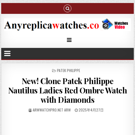
P
PATEK PHILIPPE
O
New! Clone Patek Philippe
S
T
Nautilus Ladies Red Ombre Watch
E
D
with Diamonds
I
N
ARWWATCHPRO.NET ARW
2025年4月27日