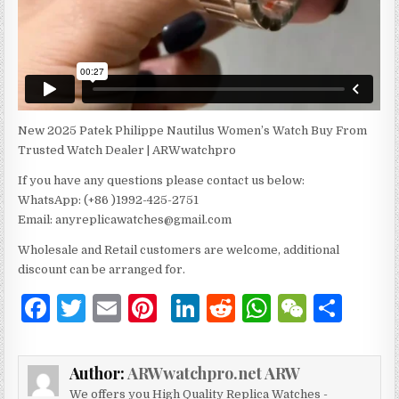
New 2025 Patek Philippe Nautilus Women’s Watch Buy From
Trusted Watch Dealer | ARWwatchpro
If you have any questions please contact us below:
WhatsApp: (+86 )1992-425-2751
Email: anyreplicawatches@gmail.com
Wholesale and Retail customers are welcome, additional
discount can be arranged for.
F
T
E
Pi
Li
R
W
W
分
a
w
m
n
n
e
h
e
享
c
it
ai
te
k
d
at
C
Author:
ARWwatchpro.net ARW
e
te
l
re
e
di
s
h
We offers you High Quality Replica Watches -