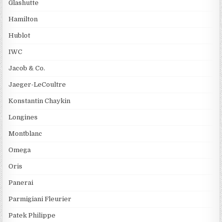
Glashutte
Hamilton
Hublot
IWC
Jacob & Co.
Jaeger-LeCoultre
Konstantin Chaykin
Longines
Montblanc
Omega
Oris
Panerai
Parmigiani Fleurier
Patek Philippe