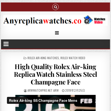
P
ROLEX AIR-KING WATCHES
,
ROLEX WATCH VIDEO
O
High Quality Rolex Air-king
S
T
Replica Watch Stainless Steel
E
D
Champagne Face
I
N
ARWWATCHPRO.NET ARW
2019年2月25日