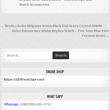
b
r
st
dI
t
A
at
Watch Accessories.
o
n
p
o
p
k
← Replica Rolex Milgauss Watch Black Dial Green Crystal 40MM
文
Rolex Submariner 40mm Replica Watch – Two Tone Blue Face
章
Ceramic Bezel →
导
航
S
e
a
r
ONLINE SHOP
c
h
https://ARWwatchpro.net
f
o
r
WHAT’SAPP
:
Whatsapp: (
+86)1992-425-2751