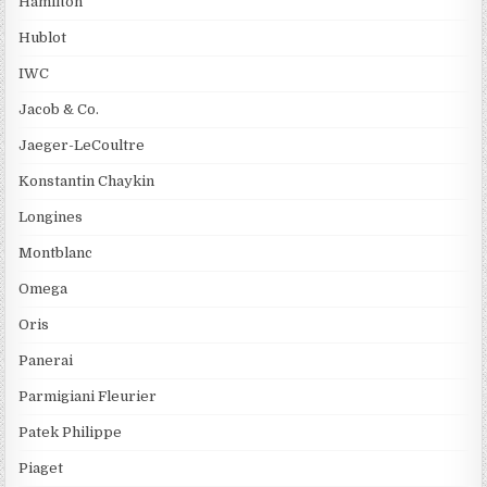
Hamilton
Hublot
IWC
Jacob & Co.
Jaeger-LeCoultre
Konstantin Chaykin
Longines
Montblanc
Omega
Oris
Panerai
Parmigiani Fleurier
Patek Philippe
Piaget