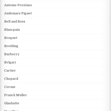
Antoine Preziuso
Audemars Piguet
Bell and Ross
Blancpain
Breguet
Breitling
Burberry
Bvlgari
Cartier
Chopard
Corum
Franck Muller
Glashutte