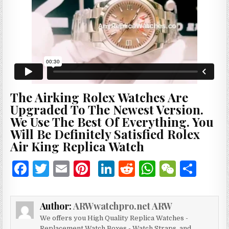
The Airking Rolex Watches Are
Upgraded To The Newest Version.
We Use The Best Of Everything. You
Will Be Definitely Satisfied Rolex
Air King Replica Watch
F
T
E
Pi
Li
R
W
W
分
a
w
m
n
n
e
h
e
享
c
it
ai
te
k
d
at
C
Author:
ARWwatchpro.net ARW
e
te
l
re
e
di
s
h
We offers you High Quality Replica Watches -
Replacement Watch Boxes - Watch Straps, and